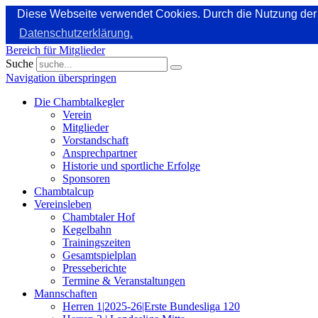
Diese Webseite verwendet Cookies. Durch die Nutzung der 
Datenschutzerklärung.
Bereich für Mitglieder
Suche
Navigation überspringen
Die Chambtalkegler
Verein
Mitglieder
Vorstandschaft
Ansprechpartner
Historie und sportliche Erfolge
Sponsoren
Chambtalcup
Vereinsleben
Chambtaler Hof
Kegelbahn
Trainingszeiten
Gesamtspielplan
Presseberichte
Termine & Veranstaltungen
Mannschaften
Herren 1|2025-26|Erste Bundesliga 120