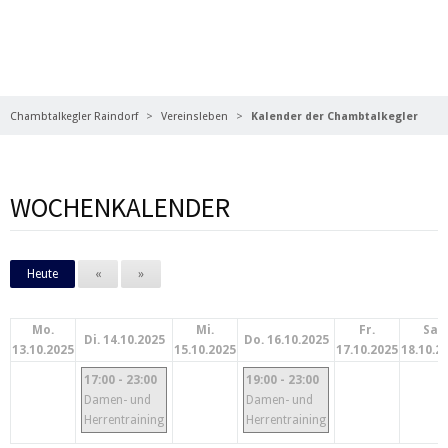
WANN? WAS? UND WO?
Chambtalkegler Raindorf
Vereinsleben
Kalender der Chambtalkegler
WOCHENKALENDER
Heute
«
»
Mo.
Mi.
Fr.
Sa.
Di. 14.10.2025
Do. 16.10.2025
13.10.2025
15.10.2025
17.10.2025
18.10.2
17:00 - 23:00
19:00 - 23:00
Damen- und
Damen- und
Herrentraining
Herrentraining