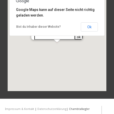
Google Maps kann auf dieser Seite nicht richtig
geladen werden.
Am Sportplatz 2, 93486 Runding
Ok
Bist du Inhaber dieser Website?
Routenplanung
von Ihrer Adresse:
Impressum & Kontakt
|
Datenschutzerklärung
| Chambtalkegler