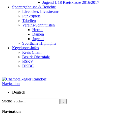
Jugend U18 Kreisklasse 2016/2017
Sportergebnisse & Berichte
Liveticker, Livestreams
Punktspiele
Tabellen
Vereins-Schnittlisten
Herren
Damen
Jugend
Sportliche Highlights
Kegelsport-Infos
Kreis Cham
Bezirk Oberpfalz
BSKV
DKBC
Navigation
Deutsch
Suche
Navigation