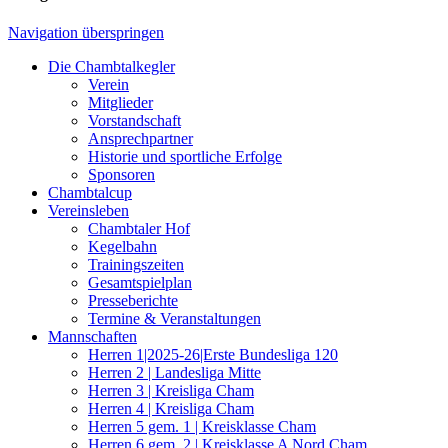
Navigation überspringen
Die Chambtalkegler
Verein
Mitglieder
Vorstandschaft
Ansprechpartner
Historie und sportliche Erfolge
Sponsoren
Chambtalcup
Vereinsleben
Chambtaler Hof
Kegelbahn
Trainingszeiten
Gesamtspielplan
Presseberichte
Termine & Veranstaltungen
Mannschaften
Herren 1|2025-26|Erste Bundesliga 120
Herren 2 | Landesliga Mitte
Herren 3 | Kreisliga Cham
Herren 4 | Kreisliga Cham
Herren 5 gem. 1 | Kreisklasse Cham
Herren 6 gem. 2 | Kreisklasse A Nord Cham