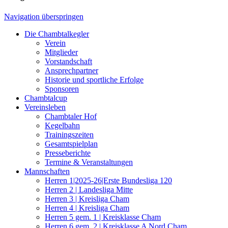
Navigation überspringen
Die Chambtalkegler
Verein
Mitglieder
Vorstandschaft
Ansprechpartner
Historie und sportliche Erfolge
Sponsoren
Chambtalcup
Vereinsleben
Chambtaler Hof
Kegelbahn
Trainingszeiten
Gesamtspielplan
Presseberichte
Termine & Veranstaltungen
Mannschaften
Herren 1|2025-26|Erste Bundesliga 120
Herren 2 | Landesliga Mitte
Herren 3 | Kreisliga Cham
Herren 4 | Kreisliga Cham
Herren 5 gem. 1 | Kreisklasse Cham
Herren 6 gem. 2 | Kreisklasse A Nord Cham