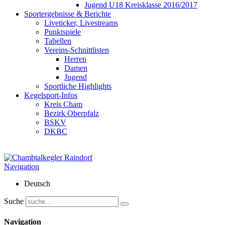
Jugend U18 Kreisklasse 2016/2017
Sportergebnisse & Berichte
Liveticker, Livestreams
Punktspiele
Tabellen
Vereins-Schnittlisten
Herren
Damen
Jugend
Sportliche Highlights
Kegelsport-Infos
Kreis Cham
Bezirk Oberpfalz
BSKV
DKBC
Navigation
Deutsch
Suche
Navigation