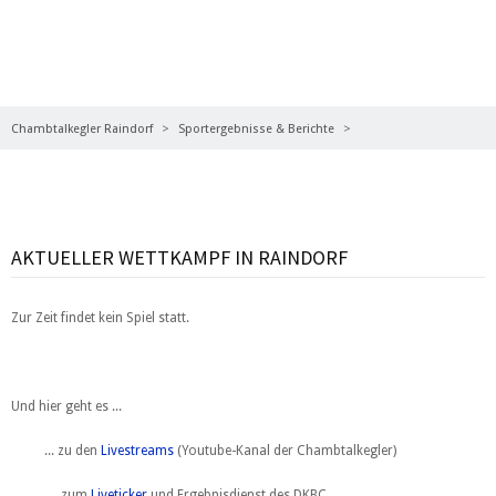
LIVETICKER, LIVESTREAMS
Chambtalkegler Raindorf
Sportergebnisse & Berichte
Liveticker, Livestreams
AKTUELLER WETTKAMPF IN RAINDORF
Zur Zeit findet kein Spiel statt.
Und hier geht es ...
... zu den
Livestreams
(Youtube-Kanal der Chambtalkegler)
... zum
Liveticker
und Ergebnisdienst des DKBC