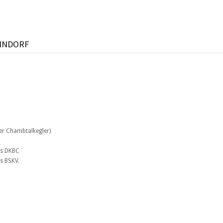
INDORF
er Chambtalkegler)
t des DKBC
 des BSKV.