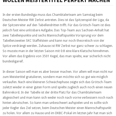
In der ersten Bundesliga
muss das Chambtalerteam
am Samstag
beim
Deutschen Meister RW Zerbst antreten.
Dies ist das Spitzenspiel der Liga, da
der Spitzenreiter auf den Tabellendritten trifft.
Für das Grötsch-Team ist dies
jedoch
fast eine unlösbare Aufgabe. Das Top-Team aus Sachsen-Anhalt
hat
zwei Tabellenpunkte und sechs Mannschaftspunkte Vorsprung vor dem
Tabellenzweiten SKC Staffelstein und kann nur noch theoretisch von der
Spitze verdrängt werden. Zuhause ist RW Zerbst nur ganz schwer zu schlagen.
So musste man in der letzten Saison mit 0:8 eine klare Klatsche hinnehmen.
Vor allem das Ergebnis von 3501 Kegel, das man spielte, war sicherlich nicht
bundesligareif.
In dieser Saison will man es aber besser machen. Vor allem will man nicht nur
zum Meistertitel gratulieren, sondern man möchte sich so gut wie möglich
verkaufen. Nach eine kleineren Schwächephase zeigte sich das Grötsch-Team
zuletzt wieder in einer guten Form und spielte zugleich auch noch einen neuen
Bahnrekord.
In der Tabelle ist der dritte Platz für das Chambtalerteam
abgesichert und man kann sich weder noch nach vorne verbessern noch nach
hinten abrutschen. So kann man unbeschwert aufspielen und es sollte sich
jeder Kegler das Ziel setzen, beim Deutschen Meister einen Mannschaftspunkt
zu holen. Vor allem zu Hause und im DKBC-Pokal im letzten Jahr hat man sich