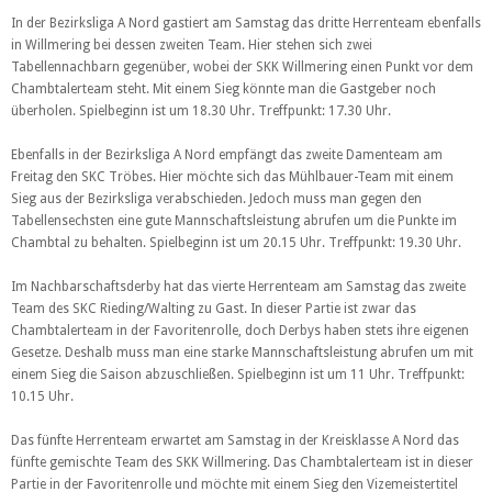
In der Bezirksliga A Nord gastiert am Samstag das dritte Herrenteam ebenfalls
in Willmering bei dessen zweiten Team. Hier stehen sich zwei
Tabellennachbarn gegenüber, wobei der SKK Willmering einen Punkt vor dem
Chambtalerteam steht. Mit einem Sieg könnte man die Gastgeber noch
überholen. Spielbeginn ist um 18.30 Uhr. Treffpunkt: 17.30 Uhr.
Ebenfalls in der Bezirksliga A Nord empfängt das zweite Damenteam am
Freitag
den SKC Tröbes. Hier möchte sich das Mühlbauer-Team mit einem
Sieg aus der Bezirksliga verabschieden. Jedoch muss man gegen den
Tabellensechsten eine gute Mannschaftsleistung abrufen um die Punkte im
Chambtal zu behalten. Spielbeginn ist um 20.15 Uhr. Treffpunkt: 19.30 Uhr.
Im Nachbarschaftsderby hat das vierte Herrenteam am Samstag das zweite
Team des SKC Rieding/Walting zu Gast. In dieser Partie ist zwar das
Chambtalerteam in der Favoritenrolle, doch Derbys haben stets ihre eigenen
Gesetze. Deshalb muss man eine starke Mannschaftsleistung abrufen um mit
einem Sieg die Saison abzuschließen. Spielbeginn ist um 11 Uhr. Treffpunkt:
10.15 Uhr.
Das fünfte Herrenteam
erwartet
am Samstag in der Kreisklasse A Nord
das
fünfte gemischte Team d
e
s SKK Willmering.
Das Chambtalerteam ist in dieser
Partie in der Favoritenrolle und möchte mit
einem Sieg den Vizemeistertitel