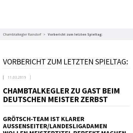
NACHRICHTEN
Chambtalkegler Raindorf
Vorbericht zum letzten Spieltag:
VORBERICHT ZUM LETZTEN SPIELTAG:
11.03.2019
CHAMBTALKEGLER
ZU GAST BEIM
DEUTSCHEN MEISTER ZERBST
GRÖTSCH-TEAM
IST KLARER
AUSSENSEITER
/LANDE
SLIGADAMEN
WOLLEN MEISTERTITEL PERFEKT MACHEN