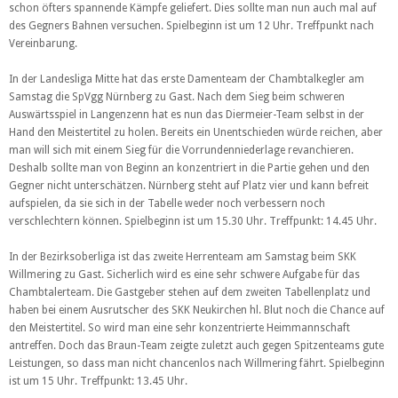
schon öfters spannende Kämpfe geliefert. Dies sollte man nun auch mal auf
des Gegners Bahnen versuchen. Spielbeginn ist um 12 Uhr. Treffpunkt nach
Vereinbarung.
In der Landesliga Mitte hat das erste Damenteam der Chambtalkegler
am
Samstag die SpVgg Nürnberg zu Gast. Nach dem Sieg beim schweren
Auswärtsspiel in Langenzenn hat es nun das Diermeier-Team selbst in der
Hand den Meistertitel zu holen. Bereits ein Unentschieden würde reichen, aber
man will sich mit einem Sieg für die Vorrundenniederlage revanchieren.
Deshalb sollte man von Beginn an konzentriert in die Partie gehen und den
Gegner nicht unterschätzen. Nürnberg steht auf Platz vier und kann befreit
aufspielen, da sie sich in der Tabelle weder noch verbessern noch
verschlechtern können.
Spielbeginn ist um 15.30 Uhr. Treffpunkt: 14.45 Uhr.
In der Bezirksoberliga ist das zweite Herrenteam am Samstag beim SKK
Willmering zu Gast. Sicherlich wird es eine sehr schwere Aufgabe für das
Chambtalerteam. Die Gastgeber stehen auf dem zweiten Tabellenplatz und
haben bei einem Ausrutscher des SKK Neukirchen hl. Blut noch die Chance auf
den Meistertitel. So wird man eine sehr konzentrierte Heimmannschaft
antreffen. Doch das Braun-Team zeigte zuletzt auch gegen Spitzenteams gute
Leistungen, so dass man nicht chancenlos nach Willmering fährt. Spielbeginn
ist um 15 Uhr. Treffpunkt: 13.45 Uhr.