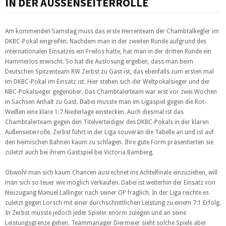
IN DER AUSSENSEITERROLLE
Am kommenden Samstag muss das erste Herrenteam der Chambtalkegler im
DKBC-Pokal eingreifen. Nachdem man in der zweiten Runde aufgrund des
internationalen Einsatzes ein Freilos hatte, hat man in der dritten Runde ein
Hammerlos erwischt. So hat die Auslosung ergeben, dass man beim
Deutschen Spitzenteam RW Zerbst zu Gast ist, das ebenfalls zum ersten mal
im DKBC-Pokal im Einsatz ist. Hier stehen sich der Weltpokalsieger und der
NBC-Pokalsieger gegenüber. Das Chambtalerteam war erst vor zwei Wochen
in Sachsen Anhalt zu Gast. Dabei musste man im Ligaspiel gegen die Rot-
Weißen eine klare 1:7 Niederlage einstecken. Auch diesmal ist das
Chambtalerteam gegen den Titelverteidiger
des DKBC-Pokals
in der klaren
Außenseiterrolle. Zerbst führt in der Liga souverän die Tabelle an und ist auf
den heimischen Bahnen kaum zu schlagen. Ihre gute Form präsentierten sie
zuletzt auch bei ihrem Gastspiel bei Victoria Bamberg.
Obwohl man sich kaum Chancen ausrechnet ins Achtelfinale einzuziehen, will
man sich so teuer wie möglich verkaufen. Dabei ist weiterhin der Einsatz von
Neuzugang Manuel Lallinger nach seiner OP fraglich. In der Liga reichte es
zuletzt gegen Lorsch mit einer durchschnittlichen Leistung zu einem 7:1 Erfolg.
In Zerbst müsste jedoch jeder Spieler enorm zulegen und an seine
Leistungsgrenze gehen. Teammanager Diermeier sieht solche Spiele aber