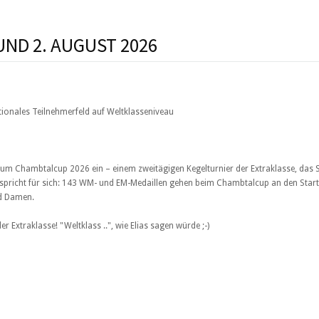
UND 2. AUGUST 2026
tionales Teilnehmerfeld auf Weltklasseniveau
zum Chambtalcup 2026 ein – einem zweitägigen Kegelturnier der Extraklasse, das
d spricht für sich: 143 WM- und EM-Medaillen gehen beim Chambtalcup an den Star
nd Damen.
 Extraklasse! "Weltklass ..", wie Elias sagen würde ;-)