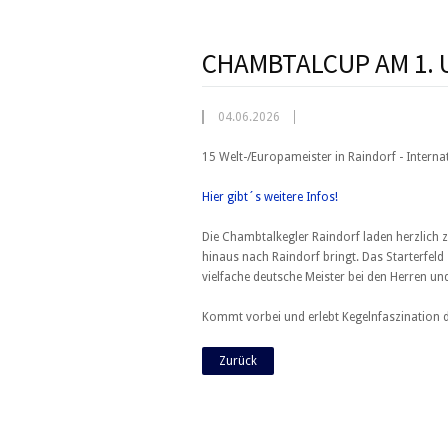
CHAMBTALCUP AM 1. 
04.06.2026
15 Welt-/Europameister in Raindorf - Interna
Hier gibt´s weitere Infos!
Die Chambtalkegler Raindorf laden herzlich 
hinaus nach Raindorf bringt. Das Starterfel
vielfache deutsche Meister bei den Herren u
Kommt vorbei und erlebt Kegelnfaszination der
Zurück