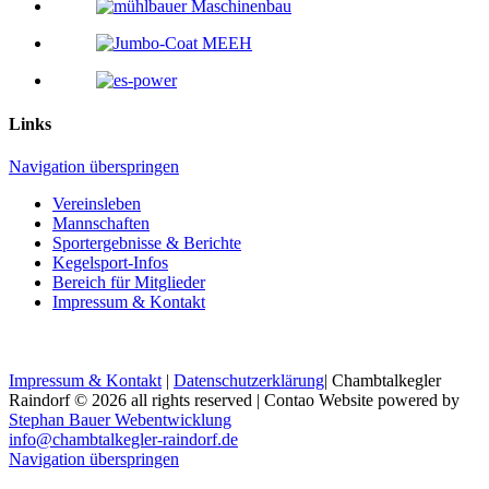
Links
Navigation überspringen
Vereinsleben
Mannschaften
Sportergebnisse & Berichte
Kegelsport-Infos
Bereich für Mitglieder
Impressum & Kontakt
Impressum & Kontakt
|
Datenschutzerklärung
| Chambtalkegler
Raindorf © 2026 all rights reserved | Contao Website powered by
Stephan Bauer Webentwicklung
info@chambtalkegler-raindorf.de
Am Sportplatz 2, 93486 Runding
Google Maps kann auf dieser Seite nicht richtig
Navigation überspringen
geladen werden.
Routenplanung
von Ihrer Adresse: