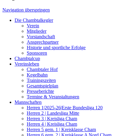
Navigation überspringen
Die Chambtalkegler
Verein
Mitglieder
Vorstandschaft
Ansprechpartner
Historie und sportliche Erfolge
Sponsoren
Chambtalcup
Vereinsleben
Chambtaler Hof
Kegelbahn
Trainingszeiten
Gesamtspielplan
Presseberichte
Termine & Veranstaltungen
Mannschaften
Herren 1|2025-26|Erste Bundesliga 120
Herren 2 | Landesliga Mitte
Herren 3 | Kreisliga Cham
Herren 4 | Kreisliga Cham
Herren 5 gem. 1 | Kreisklasse Cham
Herren 6 gem. 2 | Kreisklasse A Nord Cham