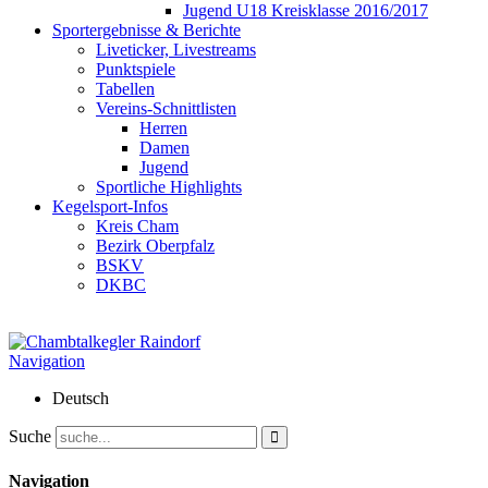
Jugend U18 Kreisklasse 2016/2017
Sportergebnisse & Berichte
Liveticker, Livestreams
Punktspiele
Tabellen
Vereins-Schnittlisten
Herren
Damen
Jugend
Sportliche Highlights
Kegelsport-Infos
Kreis Cham
Bezirk Oberpfalz
BSKV
DKBC
Navigation
Deutsch
Suche
Navigation