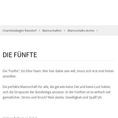
HERREN 5 2016/2017
Chambtalkegler Raindorf
Mannschaften
Mannschafts-Archiv
Saison 2016/2017
Herren 5 2016/2017
DIE FÜNFTE
Die "Fünfte". Ein Elite-Team. Wer hier dabei sein will, muss sich erst mal hinten
anstellen.
Die perfekte Mannschaft für alle, die gerade keine Zeit und keine Lust haben,
sich die Strapazen der Bundesliga anzutun. In der Fünften ist es einfach viel
gemütlicher. Stress und Druck? Nein danke. Geselligkeit und Spaß? JA!