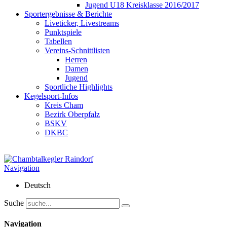
Jugend U18 Kreisklasse 2016/2017
Sportergebnisse & Berichte
Liveticker, Livestreams
Punktspiele
Tabellen
Vereins-Schnittlisten
Herren
Damen
Jugend
Sportliche Highlights
Kegelsport-Infos
Kreis Cham
Bezirk Oberpfalz
BSKV
DKBC
Navigation
Deutsch
Suche
Navigation