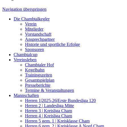
Navigation überspringen
Die Chambtalkegler
Verein
Mitglieder
Vorstandschaft
Ansprechpartner
Historie und sportliche Erfolge
Sponsoren
Chambtalcup
Vereinsleben
Chambtaler Hof
Kegelbahn
Trainingszeiten
Gesamtspielplan
Presseberichte
Termine & Veranstaltungen
Mannschaften
Herren 1|2025-26|Erste Bundesliga 120
Herren 2 | Landesliga Mitte
Herren 3 | Kreisliga Cham
Herren 4 | Kreisliga Cham
Herren 5 gem. 1 | Kreisklasse Cham
Herren 6 gem. 2 | Kreisklasse A Nord Cham