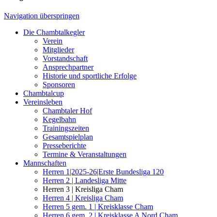
Navigation überspringen
Die Chambtalkegler
Verein
Mitglieder
Vorstandschaft
Ansprechpartner
Historie und sportliche Erfolge
Sponsoren
Chambtalcup
Vereinsleben
Chambtaler Hof
Kegelbahn
Trainingszeiten
Gesamtspielplan
Presseberichte
Termine & Veranstaltungen
Mannschaften
Herren 1|2025-26|Erste Bundesliga 120
Herren 2 | Landesliga Mitte
Herren 3 | Kreisliga Cham
Herren 4 | Kreisliga Cham
Herren 5 gem. 1 | Kreisklasse Cham
Herren 6 gem. 2 | Kreisklasse A Nord Cham