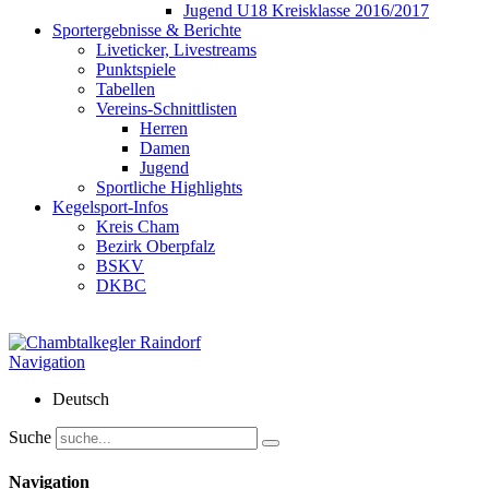
Jugend U18 Kreisklasse 2016/2017
Sportergebnisse & Berichte
Liveticker, Livestreams
Punktspiele
Tabellen
Vereins-Schnittlisten
Herren
Damen
Jugend
Sportliche Highlights
Kegelsport-Infos
Kreis Cham
Bezirk Oberpfalz
BSKV
DKBC
Navigation
Deutsch
Suche
Navigation