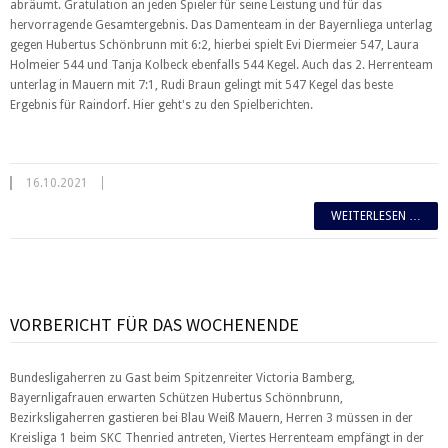
abräumt. Gratulation an jeden Spieler für seine Leistung und für das
hervorragende Gesamtergebnis. Das Damenteam in der Bayernliega unterlag
gegen Hubertus Schönbrunn mit 6:2, hierbei spielt Evi Diermeier 547, Laura
Holmeier 544 und Tanja Kolbeck ebenfalls 544 Kegel. Auch das 2. Herrenteam
unterlag in Mauern mit 7:1, Rudi Braun gelingt mit 547 Kegel das beste
Ergebnis für Raindorf. Hier geht's zu den Spielberichten.
16.10.2021
WEITERLESEN …
VORBERICHT FÜR DAS WOCHENENDE
Bundesligaherren zu Gast beim Spitzenreiter Victoria Bamberg,
Bayernligafrauen erwarten Schützen Hubertus Schönnbrunn,
Bezirksligaherren gastieren bei Blau Weiß Mauern, Herren 3 müssen in der
Kreisliga 1 beim SKC Thenried antreten, Viertes Herrenteam empfängt in der