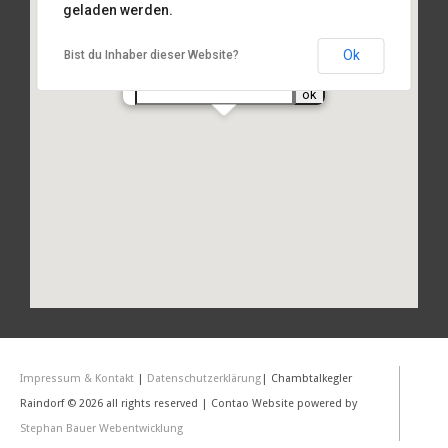
geladen werden.
Am Sportplatz 2, 93486 Runding
Ok
Bist du Inhaber dieser Website?
Routenplanung
von Ihrer Adresse:
Impressum & Kontakt
|
Datenschutzerklärung
| Chambtalkegler
Raindorf © 2026 all rights reserved | Contao Website powered by
Stephan Bauer Webentwicklung