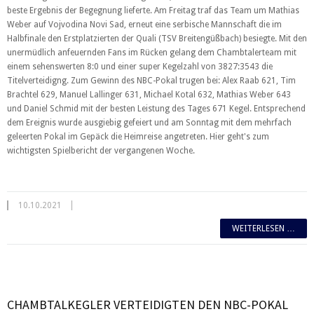
beste Ergebnis der Begegnung lieferte. Am Freitag traf das Team um Mathias
Weber auf Vojvodina Novi Sad, erneut eine serbische Mannschaft die im
Halbfinale den Erstplatzierten der Quali (TSV Breitengüßbach) besiegte. Mit den
unermüdlich anfeuernden Fans im Rücken gelang dem Chambtalerteam mit
einem sehenswerten 8:0 und einer super Kegelzahl von 3827:3543 die
Titelverteidigng. Zum Gewinn des NBC-Pokal trugen bei: Alex Raab 621, Tim
Brachtel 629, Manuel Lallinger 631, Michael Kotal 632, Mathias Weber 643
und Daniel Schmid mit der besten Leistung des Tages 671 Kegel. Entsprechend
dem Ereignis wurde ausgiebig gefeiert und am Sonntag mit dem mehrfach
geleerten Pokal im Gepäck die Heimreise angetreten. Hier geht's zum
wichtigsten Spielbericht der vergangenen Woche.
10.10.2021
WEITERLESEN …
CHAMBTALKEGLER VERTEIDIGTEN DEN NBC-POKAL