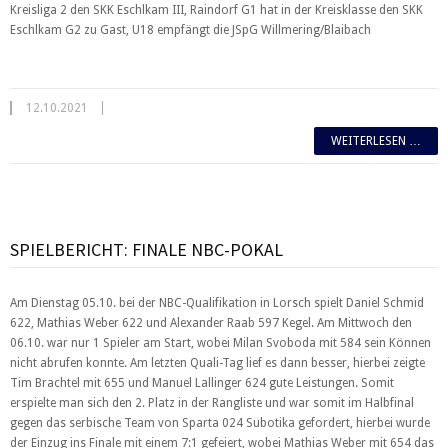
Kreisliga 2 den SKK Eschlkam III, Raindorf G1 hat in der Kreisklasse den SKK
Eschlkam G2 zu Gast, U18 empfängt die JSpG Willmering/Blaibach
12.10.2021
WEITERLESEN …
SPIELBERICHT: FINALE NBC-POKAL
Am Dienstag 05.10. bei der NBC-Qualifikation in Lorsch spielt Daniel Schmid
622, Mathias Weber 622 und Alexander Raab 597 Kegel. Am Mittwoch den
06.10. war nur 1 Spieler am Start, wobei Milan Svoboda mit 584 sein Können
nicht abrufen konnte. Am letzten Quali-Tag lief es dann besser, hierbei zeigte
Tim Brachtel mit 655 und Manuel Lallinger 624 gute Leistungen. Somit
erspielte man sich den 2. Platz in der Rangliste und war somit im Halbfinal
gegen das serbische Team von Sparta 024 Subotika gefordert, hierbei wurde
der Einzug ins Finale mit einem 7:1 gefeiert, wobei Mathias Weber mit 654 das